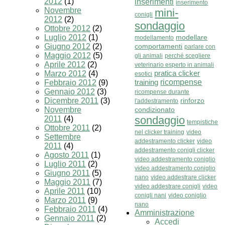
2012
(1)
inserimenti
inserimento
Novembre
mini-
conigli
2012
(2)
sondaggio
Ottobre 2012
(2)
Luglio 2012
(1)
modellare
modellamento
Giugno 2012
(2)
comportamenti
parlare con
Maggio 2012
(5)
gli animali
perché scegliere
Aprile 2012
(2)
veterinario esperto in animali
pratica clicker
Marzo 2012
(4)
esotici
training
ricompense
Febbraio 2012
(9)
Gennaio 2012
(3)
ricompense durante
Dicembre 2011
(3)
rinforzo
l'addestramento
Novembre
condizionato
sondaggio
2011
(4)
tempistiche
Ottobre 2011
(2)
nel clicker training
video
Settembre
addestramento clicker
video
2011
(4)
addestramento conigli clicker
Agosto 2011
(1)
video addestramento coniglio
Luglio 2011
(2)
video addestramento coniglio
Giugno 2011
(5)
nano
video addestrare clicker
Maggio 2011
(7)
video addestrare conigli
video
Aprile 2011
(10)
conigli nani
video coniglio
Marzo 2011
(9)
nano
Febbraio 2011
(4)
Amministrazione
Gennaio 2011
(2)
Accedi