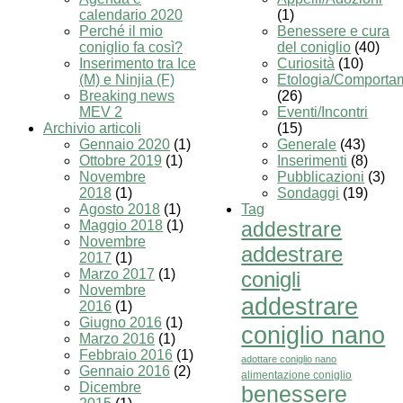
calendario 2020
(1)
Perché il mio
Benessere e cura
coniglio fa così?
del coniglio
(40)
Inserimento tra Ice
Curiosità
(10)
(M) e Ninjia (F)
Etologia/Comporta
Breaking news
(26)
MEV 2
Eventi/Incontri
Archivio articoli
(15)
Gennaio 2020
(1)
Generale
(43)
Ottobre 2019
(1)
Inserimenti
(8)
Novembre
Pubblicazioni
(3)
2018
(1)
Sondaggi
(19)
Agosto 2018
(1)
Tag
Maggio 2018
(1)
addestrare
Novembre
addestrare
2017
(1)
Marzo 2017
(1)
conigli
Novembre
addestrare
2016
(1)
Giugno 2016
(1)
coniglio nano
Marzo 2016
(1)
Febbraio 2016
(1)
adottare coniglio nano
Gennaio 2016
(2)
alimentazione coniglio
Dicembre
benessere