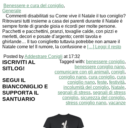
Benessere e cura del coniglio
,
Generale
Commenti disabilitati
su Come vive il Natale il tuo coniglio?
Ritrovarsi tutti insieme a casa dei parenti durante il Natale è
sempre fonte di grande gioia e ricordi per molte persone.
Pacchetti e pacchettini, pranzi, tovaglie calde, con pizzi e
merletti, decori e posate d’argento; centri tavola e
ghirlande… Il tuo coniglietto tuttavia potrebbe non amare il
Natale come te! Il rumore, la confusione e
[…] Leggi il resto
Posted by
Addestrare Conigli
at 17:32
ISCRIVITI AL
Tagged with:
benessere coniglio
,
benessere coniglio nano
,
SITLOG!
comunicare con gli animali
,
conigli
,
coniglio nano
,
cura coniglio
,
cura
SEGUI IL
coniglio nano
,
feste
,
festività
,
BIANCONIGLIO E
incolumità del coniglio
,
Natale
,
SUPPORTA IL
segnali di stress
,
segnali di stress
coniglio
,
sicurezza del coniglio
,
SANTUARIO
stress coniglio nano
,
vacanze