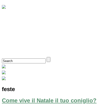
Il primo e unico sitlog italiano veramente completo dedicato
al benessere e all’addestramento dei nostri amici conigli
feste
Come vive il Natale il tuo coniglio?