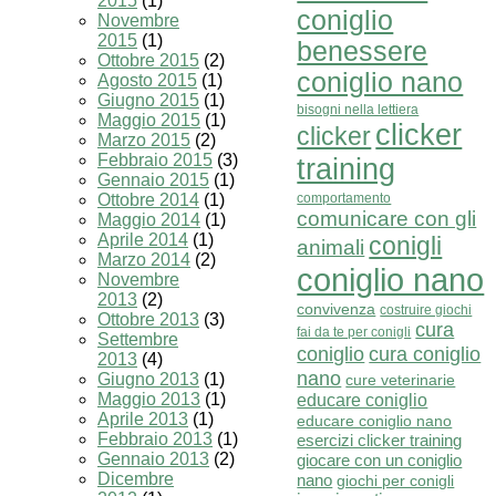
2015
(1)
coniglio
Novembre
2015
(1)
benessere
Ottobre 2015
(2)
coniglio nano
Agosto 2015
(1)
Giugno 2015
(1)
bisogni nella lettiera
Maggio 2015
(1)
clicker
clicker
Marzo 2015
(2)
Febbraio 2015
(3)
training
Gennaio 2015
(1)
Ottobre 2014
(1)
comportamento
comunicare con gli
Maggio 2014
(1)
Aprile 2014
(1)
conigli
animali
Marzo 2014
(2)
coniglio nano
Novembre
2013
(2)
convivenza
costruire giochi
Ottobre 2013
(3)
cura
fai da te per conigli
Settembre
cura coniglio
coniglio
2013
(4)
nano
Giugno 2013
(1)
cure veterinarie
Maggio 2013
(1)
educare coniglio
Aprile 2013
(1)
educare coniglio nano
Febbraio 2013
(1)
esercizi clicker training
Gennaio 2013
(2)
giocare con un coniglio
Dicembre
nano
giochi per conigli