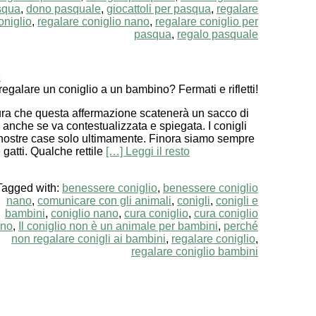
squa
,
dono pasquale
,
giocattoli per pasqua
,
regalare
oniglio
,
regalare coniglio nano
,
regalare coniglio per
pasqua
,
regalo pasquale
e
egalare un coniglio a un bambino? Fermati e rifletti!
ra che questa affermazione scatenerà un sacco di
, anche se va contestualizzata e spiegata. I conigli
 nostre case solo ultimamente. Finora siamo sempre
gatti. Qualche rettile
[…] Leggi il resto
Tagged with:
benessere coniglio
,
benessere coniglio
nano
,
comunicare con gli animali
,
conigli
,
conigli e
bambini
,
coniglio nano
,
cura coniglio
,
cura coniglio
no
,
Il coniglio non è un animale per bambini
,
perché
non regalare conigli ai bambini
,
regalare coniglio
,
regalare coniglio bambini