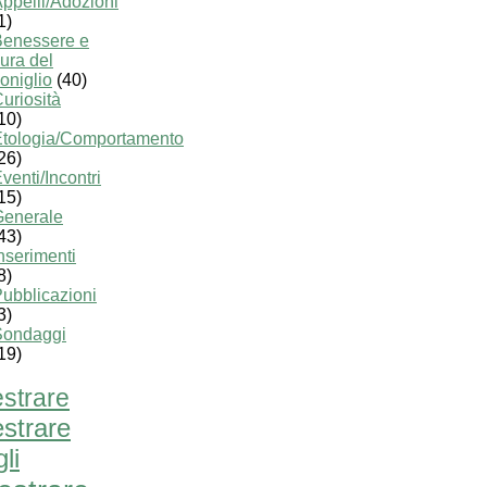
ppelli/Adozioni
1)
Benessere e
ura del
oniglio
(40)
uriosità
10)
Etologia/Comportamento
26)
venti/Incontri
15)
Generale
43)
nserimenti
8)
ubblicazioni
3)
Sondaggi
19)
strare
strare
li