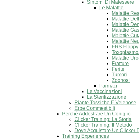
Sintomi Di Malessere
Le Malattie
Malattie Res
Malattie Del
Malattie Den
Malattie Gast
Malattie Cu
Malattie Ne
FRS Floppy
Toxoplasmos
Malattie Uro
Fratture
Ferite
Tumori
Zoonosi
Farmaci
Le Vaccinazioni
La Sterilizzazione
Piante Tossiche E Velenose
Erbe Commestibili
Perché Addestrare Un Coniglio
Clicker Training: La Storia
Clicker Training: Il Metodo
Dove Acquistare Un Clicker 
Training Experiences