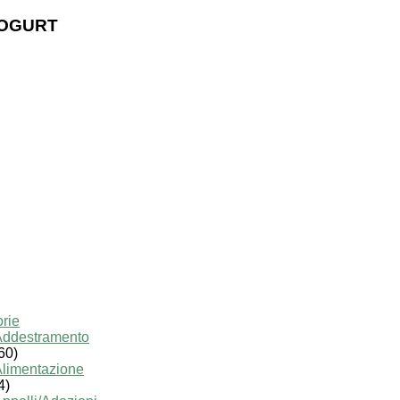
 YOGURT
rie
Addestramento
60)
limentazione
4)