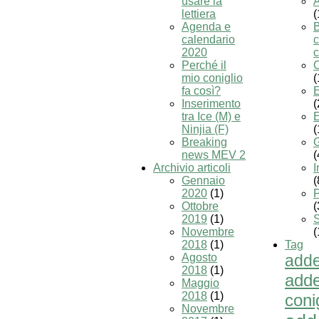
usare la
A
lettiera
(
Agenda e
calendario
c
2020
c
Perché il
C
mio coniglio
(
fa così?
Inserimento
(
tra Ice (M) e
E
Ninjia (F)
(
Breaking
news MEV 2
(
Archivio articoli
I
Gennaio
(
2020
(1)
P
Ottobre
(
2019
(1)
Novembre
(
2018
(1)
Tag
Agosto
adde
2018
(1)
adde
Maggio
2018
(1)
conig
Novembre