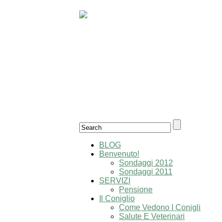
Il primo e unico sitlog italiano verament
BLOG
Benvenuto!
Sondaggi 2012
Sondaggi 2011
SERVIZI
Pensione
Il Coniglio
Come Vedono I Conigli
Salute E Veterinari