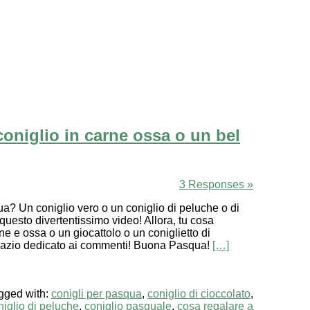
coniglio in carne ossa o un bel
3 Responses »
a? Un coniglio vero o un coniglio di peluche o di
uesto divertentissimo video! Allora, tu cosa
e e ossa o un giocattolo o un coniglietto di
 spazio dedicato ai commenti! Buona Pasqua!
[…]
gged with:
conigli per pasqua
,
coniglio di cioccolato
,
niglio di peluche
,
coniglio pasquale
,
cosa regalare a