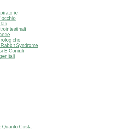
piratorie
l’occhio
tali
rointestinali
tanee
urologiche
 Rabbit Syndrome
i E Conigli
genitali
E Quanto Costa